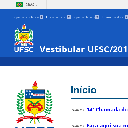
BRASIL
Ir para o conteúdo
1
Ir para o menu
2
Ir para a busca
3
Ir para o rodapé
4
Vestibular UFSC/20
Início
14ª Chamada do 
[16/08/17]
Faça aqui sua m
[16/08/17]