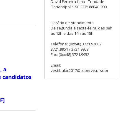
David Ferreira Lima - Trindade
Florianópolis-SC CEP: 88040-900
Horário de Atendimento:
De segunda a sexta-feira, das 08h
às 12h e das 14h às 18h.
Telefone: (0xx48) 3721.9200 /
3721.9951 / 3721.9953
Fax: (0xx48) 3721.9952
Email:
, a
vestibular2017@coperve.ufsc.br
s candidatos
F]