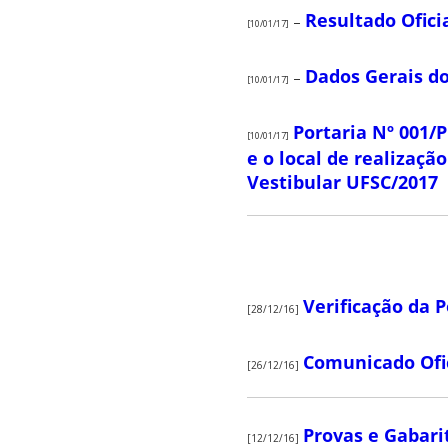
Resultado Oficia
–
[10/01/17]
Dados Gerais do
–
[10/01/17]
Portaria Nº 001/
[10/01/17]
e o local de realizaçã
Vestibular UFSC/2017
Verificação da 
[28/12/16]
Comunicado Ofic
[26/12/16]
Provas e Gabari
[12/12/16]