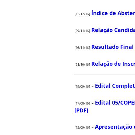
Índice de Abste
[12/12/16]
Relação Candid
[29/11/16]
Resultado Final 
[16/11/16]
Relação de Insc
[21/10/16]
Edital Comple
–
[19/09/16]
Edital 05/COPE
–
[17/08/16]
[PDF]
Apresentação 
–
[15/09/16]