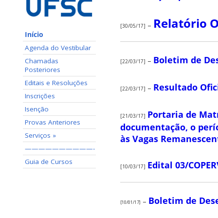
Relatório O
–
[30/05/17]
Início
Agenda do Vestibular
Boletim de D
–
Chamadas
[22/03/17]
Posteriores
Editais e Resoluções
Resultado Ofic
–
[22/03/17]
Inscrições
Isenção
Portaria de Mat
[21/03/17]
Provas Anteriores
documentação, o períod
Serviços »
às Vagas Remanescent
——————————-
Guia de Cursos
Edital 03/COPER
[10/03/17]
Boletim de Des
–
[10/01/17]