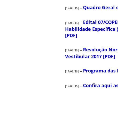
Quadro Geral d
–
[17/08/16]
Edital 07/COPE
–
[17/08/16]
Habilidade Específica 
[PDF]
Resolução Nor
–
[17/08/16]
Vestibular 2017 [PDF]
Programa das D
–
[17/08/16]
Confira aqui a
–
[17/08/16]