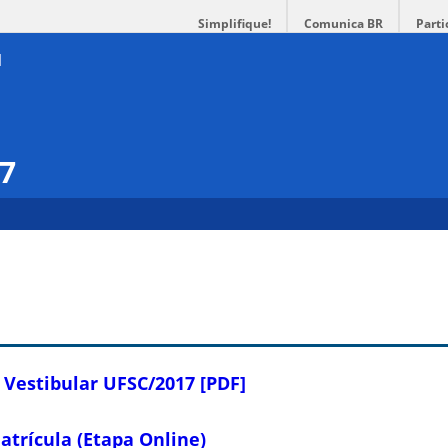
Simplifique!
Comunica BR
Parti
17
Vestibular UFSC/2017 [PDF]
atrícula (Etapa Online)