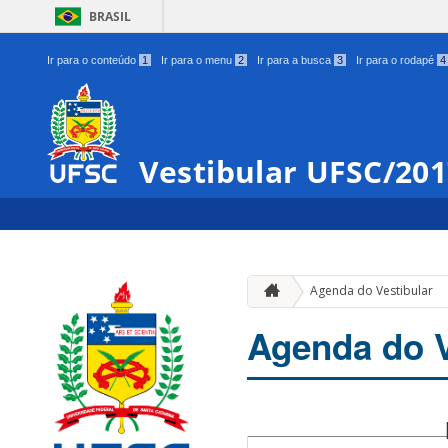
BRASIL
Ir para o conteúdo
1
Ir para o menu
2
Ir para a busca
3
Ir para o rodapé
4
Vestibular UFSC/20
Agenda do Vestibular
Agenda do V