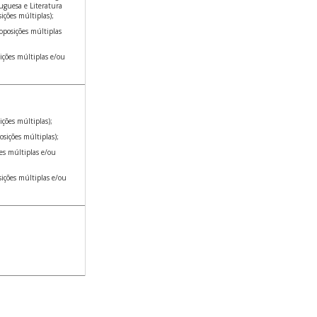
uguesa e Literatura
ições múltiplas);
oposições múltiplas
ições múltiplas e/ou
ições múltiplas);
sições múltiplas);
es múltiplas e/ou
ições múltiplas e/ou