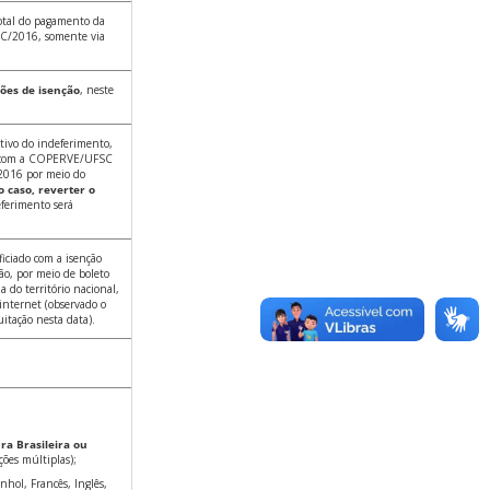
otal do pagamento da
FSC/2016, somente via
ções de isenção
, neste
tivo do indeferimento,
to com a COPERVE/UFSC
 2016 por meio do
o caso, reverter o
eferimento será
iciado com a isenção
ão, por meio de boleto
 do território nacional,
internet (observado o
uitação nesta data).
ra Brasileira ou
ões múltiplas);
nhol, Francês, Inglês,