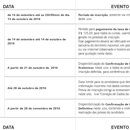
DATA
EVENTO
de 14 de setembro até as 23h59min do dia
Período de inscrição
, somente via in
13 de outubro de 2016
deste
site
.
Período para
pagamento da taxa de i
R$ 125,00 para todos os cursos, usand
gerado no processo de inscrição.
de 14 de setembro até
14 de outubro de
Esse pagamento deverá ser efetuado e
2016
bancária do território nacional, em p
ou via internet (observado o horário e
para quitação nesta data).
Disponibilização da
Confirmação de I
A partir de 21 de outubro de 2016
Preliminar
neste
site
, a todos os can
inscrição deferida, para conferência de
Data limite para os candidatos que d
informação incorreta nos dados consta
Até 28 de outubro de 2016
Prévia de Inscrição corrigi-la diretame
neste site,
link
“Correção de Dados da I
Disponibilização da
Confirmação de I
A partir de 28 de novembro de 2016
Definitiva
neste
site
, contendo a indi
realização das provas do candidato.
DATA
EVENTO