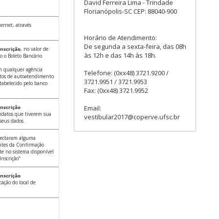
David Ferreira Lima - Trindade
Florianópolis-SC CEP: 88040-900
ternet, através
Horário de Atendimento:
De segunda a sexta-feira, das 08h
nscrição
, no valor de
às 12h e das 14h às 18h.
o o Boleto Bancário
m qualquer agência
Telefone: (0xx48) 3721.9200 /
ostos de autoatendimento
3721.9951 / 3721.9953
stabelecido pelo banco
Fax: (0xx48) 3721.9952
nscrição
Email:
didatos que tiverem sua
vestibular2017@coperve.ufsc.br
 seus dados.
etectaram alguma
ntes da Confirmação
nte no sistema disponível
nscrição”
nscrição
cação do local de