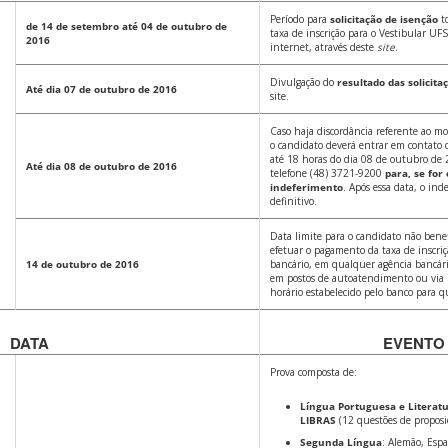
Período para
solicitação de isenção
t
de 14 de setembro
até
04 de outubro de
taxa de inscrição para o Vestibular U
2016
internet, através deste
site
.
Divulgação do
resultado das solicita
Até dia 07 de outubro de 2016
site.
Caso haja discordância referente ao mo
o candidato deverá entrar em conta
até 18 horas do dia 08 de outubro de
Até dia 08 de outubro de 2016
telefone (48) 3721-9200
para, se for 
indeferimento
. Após essa data, o ind
definitivo.
Data limite para o candidato não benef
efetuar o pagamento da taxa de inscriç
14 de outubro de 2016
bancário, em qualquer agência bancária
em postos de autoatendimento ou via 
horário estabelecido pelo banco para q
DATA
EVENTO
Prova composta de:
Língua Portuguesa e Literatu
LIBRAS
(12 questões de proposiç
Segunda Língua
: Alemão, Espa