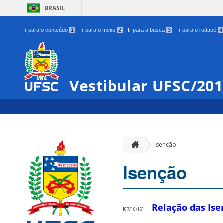
BRASIL
Ir para o conteúdo
1
Ir para o menu
2
Ir para a busca
3
Ir para o rodapé
4
Vestibular UFSC/20
Isenção
Isenção
Relação das Ise
–
[07/10/16]