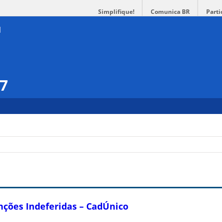
Simplifique!
Comunica BR
Parti
17
nções Indeferidas – CadÚnico