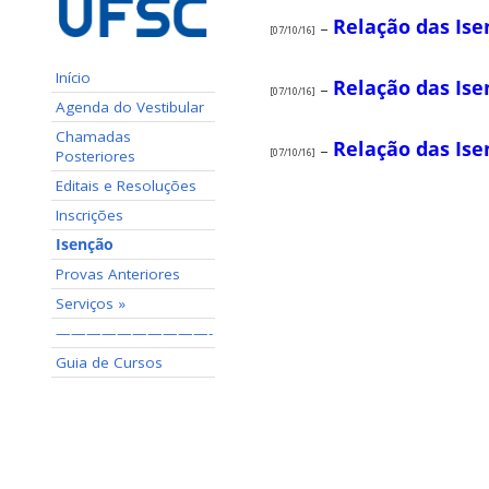
Relação das Isen
–
[07/10/16]
Início
Relação das Ise
–
[07/10/16]
Agenda do Vestibular
Chamadas
Relação das Isen
–
[07/10/16]
Posteriores
Editais e Resoluções
Inscrições
Isenção
Provas Anteriores
Serviços »
——————————-
Guia de Cursos