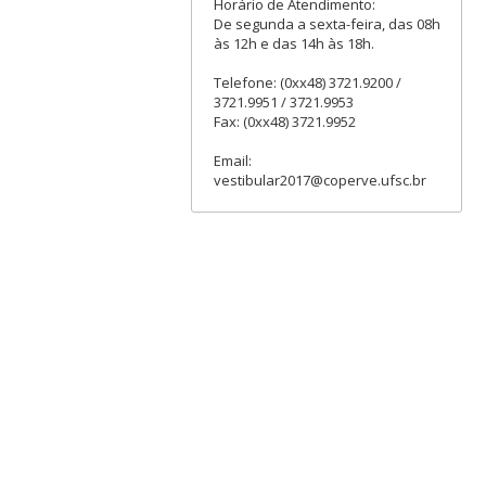
Horário de Atendimento:
De segunda a sexta-feira, das 08h
às 12h e das 14h às 18h.
Telefone: (0xx48) 3721.9200 /
3721.9951 / 3721.9953
Fax: (0xx48) 3721.9952
Email:
vestibular2017@coperve.ufsc.br