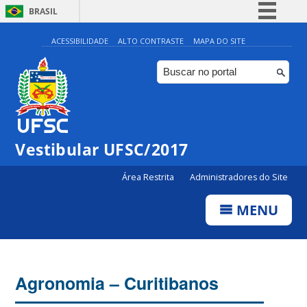
BRASIL
Simplifique!
ACESSIBILIDADE
ALTO CONTRASTE
MAPA DO SITE
Comunica BR
Participe
Acesso à informação
Legislação
Vestibular UFSC/2017
Canais
Área Restrita
Administradores do Site
MENU
Agronomia – Curitibanos