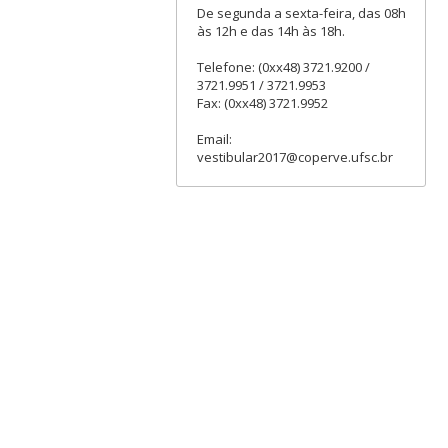
De segunda a sexta-feira, das 08h
às 12h e das 14h às 18h.
Telefone: (0xx48) 3721.9200 /
3721.9951 / 3721.9953
Fax: (0xx48) 3721.9952
Email:
vestibular2017@coperve.ufsc.br