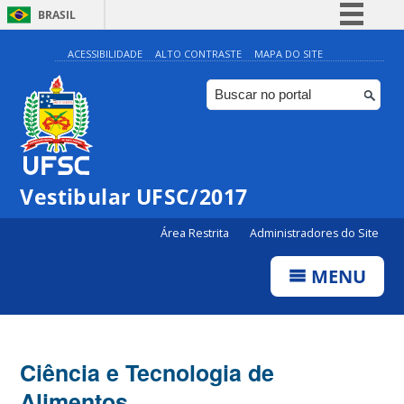
BRASIL
Simplifique!
ACESSIBILIDADE
ALTO CONTRASTE
MAPA DO SITE
Comunica BR
Participe
Acesso à informação
Legislação
Vestibular UFSC/2017
Canais
Área Restrita
Administradores do Site
MENU
Ciência e Tecnologia de
Alimentos