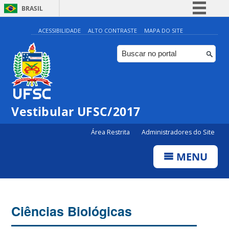
BRASIL
Simplifique!
ACESSIBILIDADE
ALTO CONTRASTE
MAPA DO SITE
Comunica BR
Participe
Acesso à informação
Legislação
Vestibular UFSC/2017
Canais
Área Restrita
Administradores do Site
MENU
Ciências Biológicas