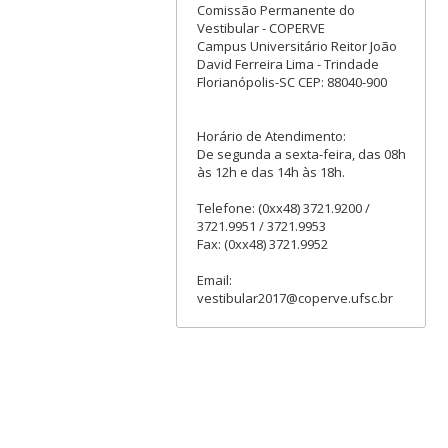
Comissão Permanente do
Vestibular - COPERVE
Campus Universitário Reitor João
David Ferreira Lima - Trindade
Florianópolis-SC CEP: 88040-900
Horário de Atendimento:
De segunda a sexta-feira, das 08h
às 12h e das 14h às 18h.
Telefone: (0xx48) 3721.9200 /
3721.9951 / 3721.9953
Fax: (0xx48) 3721.9952
Email:
vestibular2017@coperve.ufsc.br