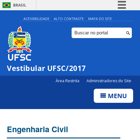
BRASIL
Simplifique!
ACESSIBILIDADE
ALTO CONTRASTE
MAPA DO SITE
Comunica BR
Participe
Acesso à informação
Legislação
Vestibular UFSC/2017
Canais
Área Restrita
Administradores do Site
MENU
Engenharia Civil