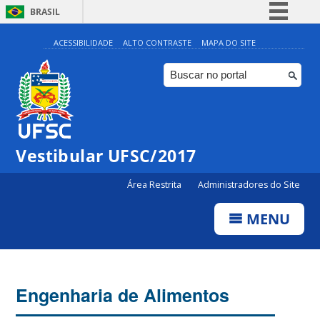
BRASIL
Simplifique!
ACESSIBILIDADE
ALTO CONTRASTE
MAPA DO SITE
Comunica BR
Participe
Acesso à informação
Legislação
Vestibular UFSC/2017
Canais
Área Restrita
Administradores do Site
MENU
Engenharia de Alimentos