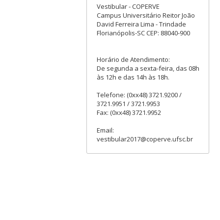
Vestibular - COPERVE
Campus Universitário Reitor João
David Ferreira Lima - Trindade
Florianópolis-SC CEP: 88040-900
Horário de Atendimento:
De segunda a sexta-feira, das 08h
às 12h e das 14h às 18h.
Telefone: (0xx48) 3721.9200 /
3721.9951 / 3721.9953
Fax: (0xx48) 3721.9952
Email:
vestibular2017@coperve.ufsc.br