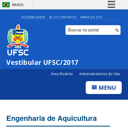
BRASIL
Simplifique!
ACESSIBILIDADE
ALTO CONTRASTE
MAPA DO SITE
Comunica BR
Participe
Acesso à informação
Legislação
Vestibular UFSC/2017
Canais
Área Restrita
Administradores do Site
MENU
Engenharia de Aquicultura