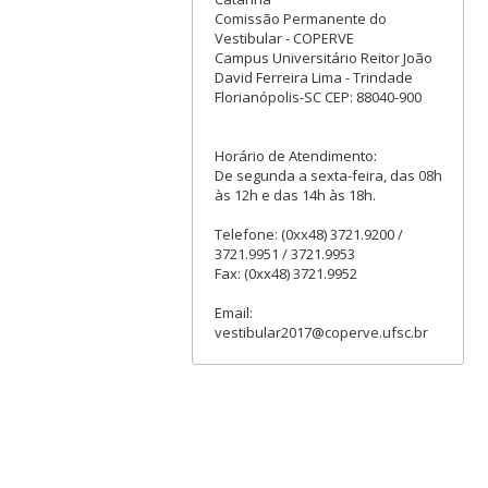
Comissão Permanente do
Vestibular - COPERVE
Campus Universitário Reitor João
David Ferreira Lima - Trindade
Florianópolis-SC CEP: 88040-900
Horário de Atendimento:
De segunda a sexta-feira, das 08h
às 12h e das 14h às 18h.
Telefone: (0xx48) 3721.9200 /
3721.9951 / 3721.9953
Fax: (0xx48) 3721.9952
Email:
vestibular2017@coperve.ufsc.br