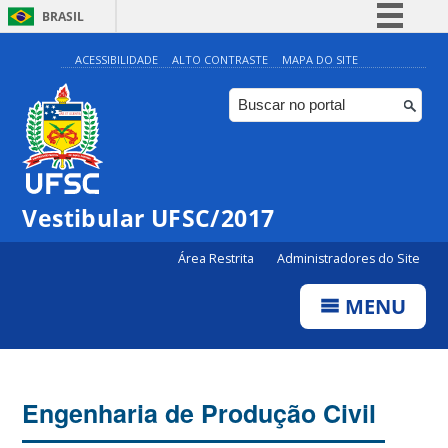
BRASIL
Simplifique!
ACESSIBILIDADE
ALTO CONTRASTE
MAPA DO SITE
Comunica BR
Participe
Acesso à informação
Legislação
Vestibular UFSC/2017
Canais
Área Restrita
Administradores do Site
MENU
Engenharia de Produção Civil