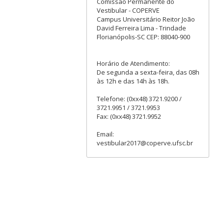
Comissão Permanente do
Vestibular - COPERVE
Campus Universitário Reitor João
David Ferreira Lima - Trindade
Florianópolis-SC CEP: 88040-900
Horário de Atendimento:
De segunda a sexta-feira, das 08h
às 12h e das 14h às 18h.
Telefone: (0xx48) 3721.9200 /
3721.9951 / 3721.9953
Fax: (0xx48) 3721.9952
Email:
vestibular2017@coperve.ufsc.br