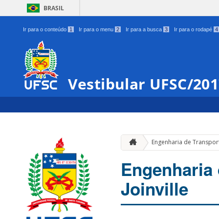
BRASIL
Ir para o conteúdo
1
Ir para o menu
2
Ir para a busca
3
Ir para o rodapé
4
Vestibular UFSC/20
Engenharia de Transporte
Engenharia 
Joinville