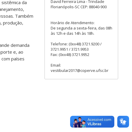
David Ferreira Lima - Trindade
 sistêmica da
Florianópolis-SC CEP: 88040-900
lanejamento,
 pessoas. Também
a, produção,
Horário de Atendimento:
De segunda a sexta-feira, das 08h
às 12h e das 14h às 18h.
Telefone: (0xx48) 3721.9200 /
grande demanda
3721.9951 / 3721.9953
sporte e, ao
Fax: (0xx48) 3721.9952
o com países
Email:
vestibular2017@coperve.ufsc.br