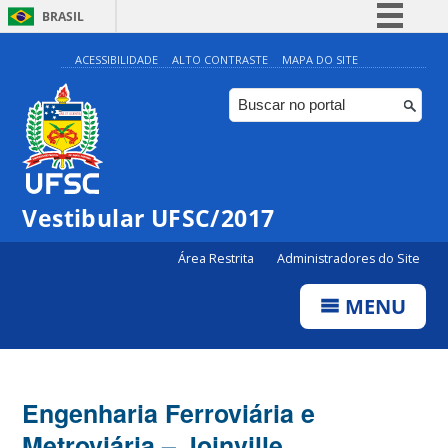
BRASIL
Simplifique!
ACESSIBILIDADE
ALTO CONTRASTE
MAPA DO SITE
Comunica BR
Participe
Acesso à informação
Legislação
Vestibular UFSC/2017
Canais
Área Restrita
Administradores do Site
MENU
Engenharia Ferroviária e
Metroviária – Joinville