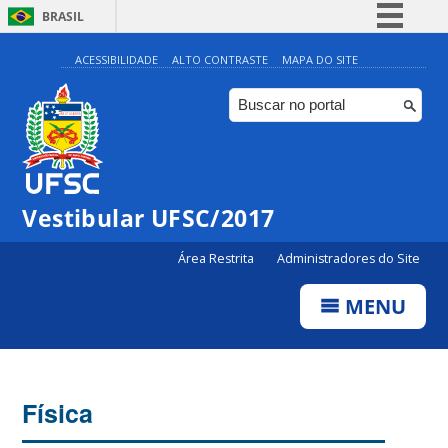
BRASIL
Simplifique!
ACESSIBILIDADE
ALTO CONTRASTE
MAPA DO SITE
Comunica BR
Participe
Acesso à informação
Legislação
Vestibular UFSC/2017
Canais
Área Restrita
Administradores do Site
MENU
Física