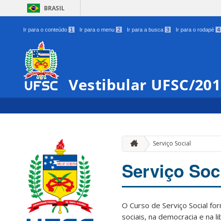
BRASIL
Ir para o conteúdo
1
Ir para o menu
2
Ir para a busca
3
Ir para o rodapé
4
Vestibular UFSC/20
Serviço Social
Serviço Soc
O Curso de Serviço Social for
sociais, na democracia e na 