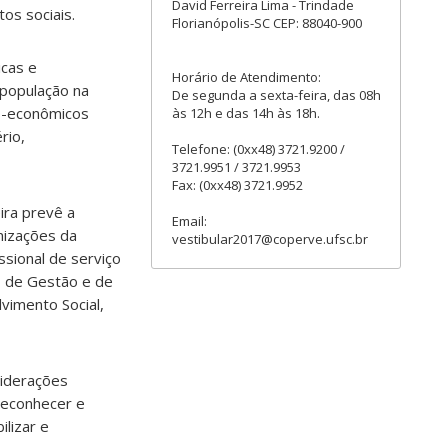
David Ferreira Lima - Trindade
os sociais.
Florianópolis-SC CEP: 88040-900
icas e
Horário de Atendimento:
 população na
De segunda a sexta-feira, das 08h
io-econômicos
às 12h e das 14h às 18h.
rio,
Telefone: (0xx48) 3721.9200 /
3721.9951 / 3721.9953
Fax: (0xx48) 3721.9952
ira prevê a
Email:
nizações da
vestibular2017@coperve.ufsc.br
ssional de serviço
s, de Gestão e de
vimento Social,
siderações
 reconhecer e
lizar e