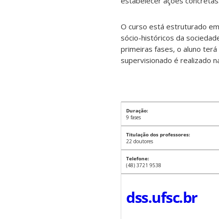
estabelecer ações concretas
O curso está estruturado em
sócio-históricos da sociedade
primeiras fases, o aluno terá 
supervisionado é realizado na
Duração:
9 fases
Titulação dos professores:
22 doutores
Telefone:
(48) 3721 9538
dss.ufsc.br