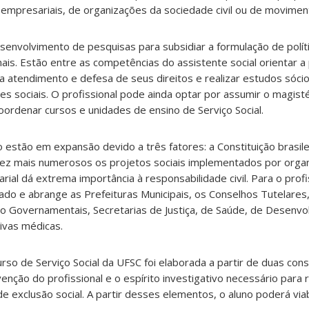
, empresariais, de organizações da sociedade civil ou de moviment
envolvimento de pesquisas para subsidiar a formulação de polít
ais. Estão entre as competências do assistente social orientar a
ra atendimento e defesa de seus direitos e realizar estudos sóc
es sociais. O profissional pode ainda optar por assumir o magisté
coordenar cursos e unidades de ensino de Serviço Social.
 estão em expansão devido a três fatores: a Constituição brasile
 vez mais numerosos os projetos sociais implementados por orga
ial dá extrema importância à responsabilidade civil. Para o profi
icado e abrange as Prefeituras Municipais, os Conselhos Tutelare
o Governamentais, Secretarias de Justiça, de Saúde, de Desenvol
ivas médicas.
so de Serviço Social da UFSC foi elaborada a partir de duas con
enção do profissional e o espírito investigativo necessário para
exclusão social. A partir desses elementos, o aluno poderá viabi